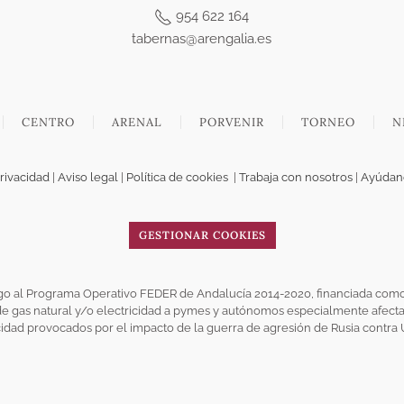
954 622 164
tabernas@arengalia.es
CENTRO
ARENAL
PORVENIR
TORNEO
N
privacidad
|
Aviso legal
|
Política de cookies
|
Trabaja con nosotros
|
Ayúdano
GESTIONAR COOKIES
go al Programa Operativo FEDER de Andalucía 2014-2020, financiada como
 gas natural y/o electricidad a pymes y autónomos especialmente afectado
cidad provocados por el impacto de la guerra de agresión de Rusia contra 