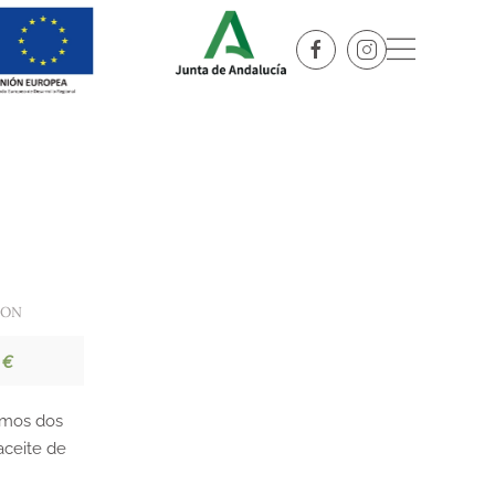
ION
 €
emos dos
aceite de